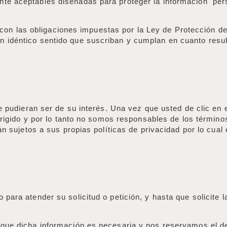
te aceptables diseñadas para proteger la información per
 las obligaciones impuestas por la Ley de Protección de
idéntico sentido que suscriban y cumplan en cuanto resulte
ue pudieran ser de su interés. Una vez que usted de clic e
irigido y por lo tanto no somos responsables de los términos
tán sujetos a sus propias políticas de privacidad por lo cua
para atender su solicitud o petición, y hasta que solicite l
 que dicha información es necesaria y nos reservamos el d