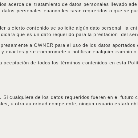
arios acerca del tratamiento de datos personales llevado a
s datos personales cuando les sean requeridos o que se pued
der a cierto contenido se solicite algún dato personal, la en
icara que es un dato requerido para la prestación del ser
 expresamente a OWNER para el uso de los datos aportados 
s y exactos y se compromete a notificar cualquier cambio 
 la aceptación de todos los términos contenidos en esta Polí
i cualquiera de los datos requeridos fueren en el futuro c
es, u otra autoridad competente, ningún usuario estará obl
.