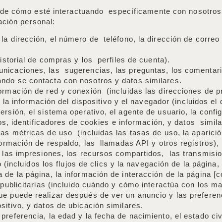
 de cómo esté interactuando específicamente con nosotros 
ación personal:
la dirección, el número de teléfono, la dirección de correo
historial de compras y los perfiles de cuenta).
nicaciones, las sugerencias, las preguntas, los comentario
ndo se contacta con nosotros y datos similares.
ormación de red y conexión (incluidas las direcciones de p
 la información del dispositivo y el navegador (incluidos el d
rsión, el sistema operativo, el agente de usuario, la confi
ios, identificadores de cookies e información, y datos simil
as métricas de uso (incluidas las tasas de uso, la aparici
nformación de respaldo, las llamadas API y otros registros),
 las impresiones, los recursos compartidos, las transmision
io (incluidos los flujos de clics y la navegación de la págin
 de la página, la información de interacción de la página 
 publicitarias (incluido cuándo y cómo interactúa con los ma
ue puede realizar después de ver un anuncio y las preferen
sitivo, y datos de ubicación similares.
referencia, la edad y la fecha de nacimiento, el estado civi